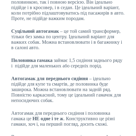
половинкою, так і повною версією. Він ідеально
підійде і в кросовер, і в седан. Це ідеальний варіант,
коли потрібно підлаштовуватись під пасажирів в авто.
Проте, не підійде важким породам.
Суцільний автогамак
– це той самий трансформер,
тільки без замка по центру. Ідеальний варіант для
важких собак. Можна встановлювати і в багажнику і
в салоні авто.
Половинка гамака
займає 1,5 сидіння заднього ряду
і підійде для маленьких або середніх порід.
Автогамак
для
переднього
сидіння
– ідеально
підійде для купе та смартів, де половинка буде
заширока. Можна встановлювати на задній ряд.
Повністю каркасний, тому це ідеальний гамачок для
непосидючих собак.
Автогамак для переднього сидіння і половинка
гамака це
НЕ одне і те ж
. Конструктивно це різні
гамаки, хоч і, на перший погляд, досить схожі.