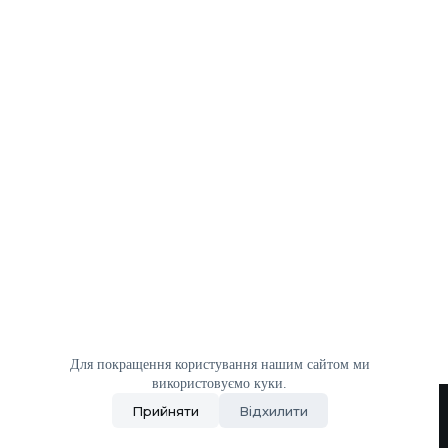
Для покращення користування нашим сайтом ми
використовуємо куки.
ПОЛІТИКА КОНФІДЕНЦІЙНОСТІ
ДОСТАВКА І ОПЛАТА
Прийняти
Відхилити
ЗАМОВЛЕННЯ
ПОВЕРНЕННЯ ТА ОБМІН​
Copyright © 2025 - WOOFRIDE