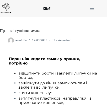
Прання і сушіння гамака
woofride
12/03/2023
Uncategorized
Перш ніж кидати гамак у прання,
потрібно
:
відщіпнути борти і заклеїти липучки на
бортах;
защіпнути до кінця замок основи і
заклеїти всі липучки;
зняти кишеньку;
витягнути пластикові направляючі з
прихованих кишеньок;