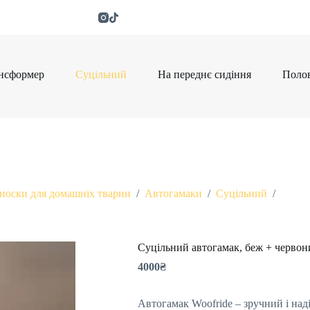
нсформер
Суцільний
На переднє сидіння
Поло
носки для домашніх тварин
/
Автогамаки
/
Суцільний
/
Суцільний автогамак, беж + червон
4000
₴
Автогамак Woofride – зручний і на