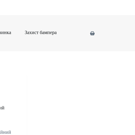
винка
Захист бампера
ий
дійний