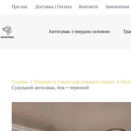
Про нас
Доставка і Оплата
Контакти
Замовлення
Автогамак з твердою основою
Тра
Головна
/
Тварини та товари для домашніх тварин
/
Пере
Суцільний автогамак, беж + червоний