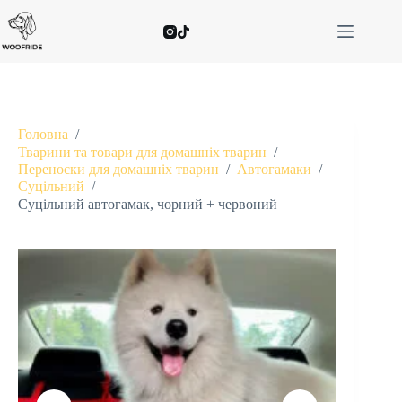
Головна
/
Тварини та товари для домашніх тварин
/
Переноски для домашніх тварин
/
Автогамаки
/
Суцільний
/
Суцільний автогамак, чорний + червоний